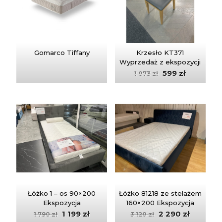
Gomarco Tiffany
Krzesło KT371
Wyprzedaż z ekspozycji
Pierwotna
Aktualna
599
zł
1 073
zł
cena
cena
wynosiła:
wynosi:
1
599 zł.
073 zł.
Łóżko 1 – os 90×200
Łóżko 81218 ze stelażem
Ekspozycja
160×200 Ekspozycja
Pierwotna
Aktualna
Pierwotna
Aktualn
1 199
zł
2 290
zł
1 790
zł
3 120
zł