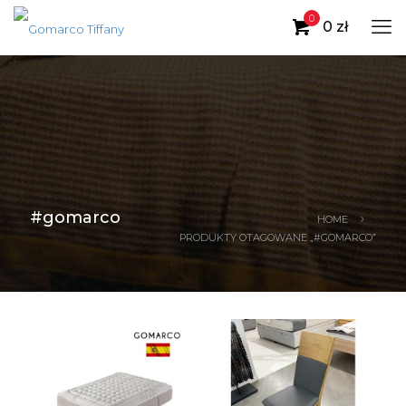
0
0 zł
#gomarco
HOME
PRODUKTY OTAGOWANE „#GOMARCO”