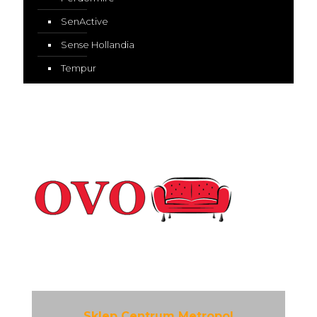
SenActive
Sense Hollandia
Tempur
Sklep Centrum Metropol