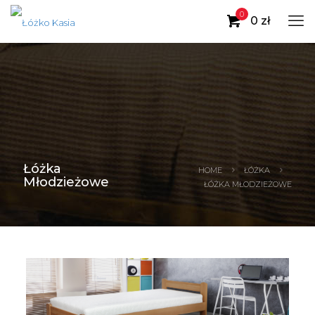
0
0 zł
Łóżka
HOME
ŁÓŻKA
Młodzieżowe
ŁÓŻKA MŁODZIEŻOWE