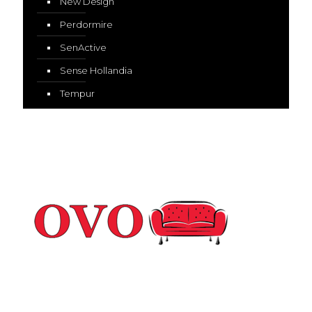
New Design
Perdormire
SenActive
Sense Hollandia
Tempur