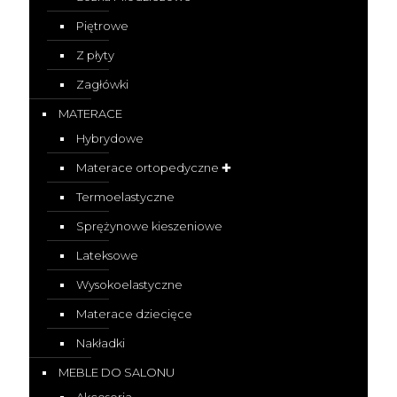
Piętrowe
Z płyty
Zagłówki
MATERACE
Hybrydowe
Materace ortopedyczne ✚
Termoelastyczne
Sprężynowe kieszeniowe
Lateksowe
Wysokoelastyczne
Materace dziecięce
Nakładki
MEBLE DO SALONU
Akcesoria