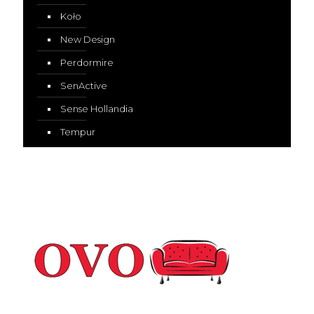
Koło
New Design
Perdormire
SenActive
Sense Hollandia
Tempur