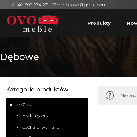
+48 602 234 231
mebleovo@gmail.com
Produkty
Now
Dębowe
Kategorie produktów
Nie zna
ŁÓŻKA
Ekskluzywne
Łóżka Drewniane