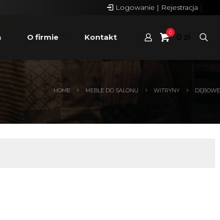
Logowanie | Rejestracja
0
n
O firmie
Kontakt
0 zł
HOME
MEBLE DO SALONU
WITRYNY
DĘBOWE