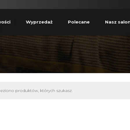
ości
Wyprzedaż
Polecane
Nasz salo
leziono produktów, których szukasz.