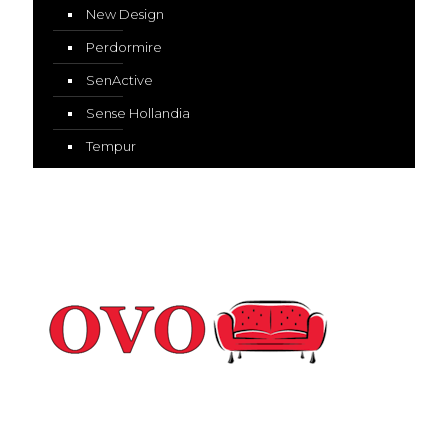
New Design
Perdormire
SenActive
Sense Hollandia
Tempur