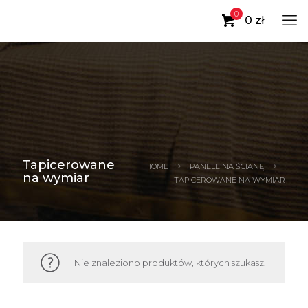
0
0 zł
Tapicerowane
HOME
PANELE NA ŚCIANĘ
na wymiar
TAPICEROWANE NA WYMIAR
Nie znaleziono produktów, których szukasz.