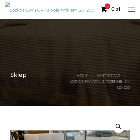
0
0 zł
Sklep
HOME
WYPRZEDAŻ
ŁÓŻKO NEW YORK Z POJEMNIKIEM
120×200