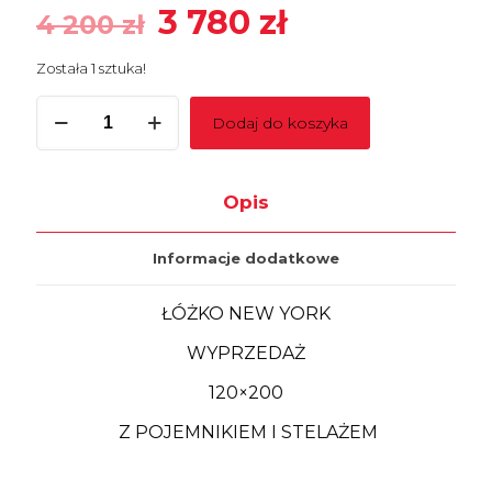
Pierwotna
Aktualna
3 780
zł
4 200
zł
cena
cena
Została 1 sztuka!
wynosiła:
wynosi:
ilość
4
3
Dodaj do koszyka
Łóżko
200 zł.
780 zł.
NEW
YORK
z
Opis
pojemnikiem
120x200
Informacje dodatkowe
ŁÓŻKO NEW YORK
WYPRZEDAŻ
120×200
Z POJEMNIKIEM I STELAŻEM