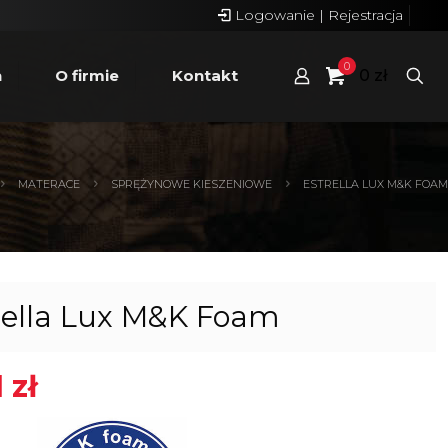
Logowanie | Rejestracja
0
n
O firmie
Kontakt
0 zł
MATERACE
SPRĘŻYNOWE KIESZENIOWE
ESTRELLA LUX M&K FOAM
rella Lux M&K Foam
1
zł