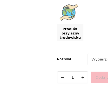
Produkt
przyjazny
środowisku
Rozmiar
ilość
Dodaj 
Estrella
Lux
M&K
Foam