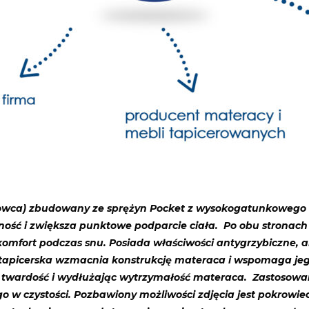
krowca) zbudowany ze sprężyn Pocket z wysokogatunkowego
zność i zwiększa punktowe podparcie ciała. Po obu stronach
omfort podczas snu. Posiada właściwości antygrzybiczne, a
a tapicerska wzmacnia konstrukcję materaca i wspomaga jego
c twardość i wydłużając wytrzymałość materaca. Zastosowan
w czystości. Pozbawiony możliwości zdjęcia jest pokrowiec 