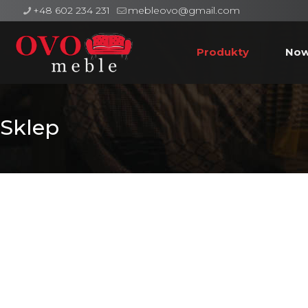
+48 602 234 231
mebleovo@gmail.com
Produkty
Now
Sklep