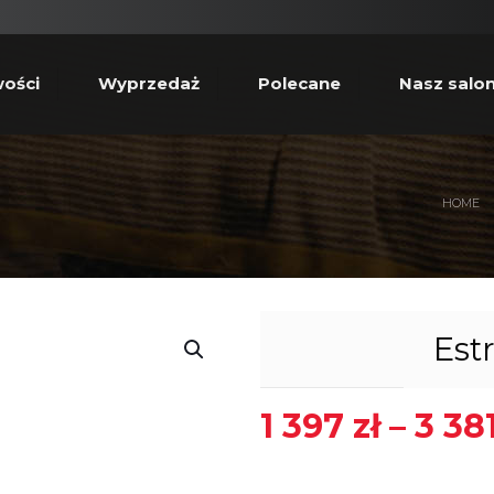
ości
Wyprzedaż
Polecane
Nasz salo
HOME
Est
1 397
zł
–
3 38